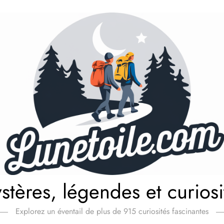
stères, légendes et curiosi
Explorez un éventail de plus de 915 curiosités fascinantes