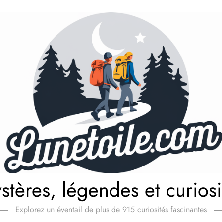
stères, légendes et curiosi
Explorez un éventail de plus de 915 curiosités fascinantes