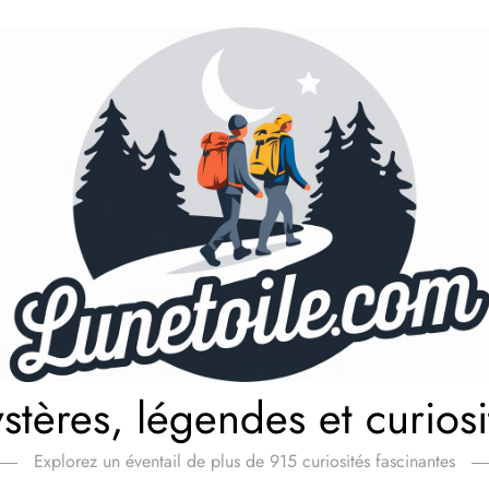
stères, légendes et curiosi
Explorez un éventail de plus de 915 curiosités fascinantes