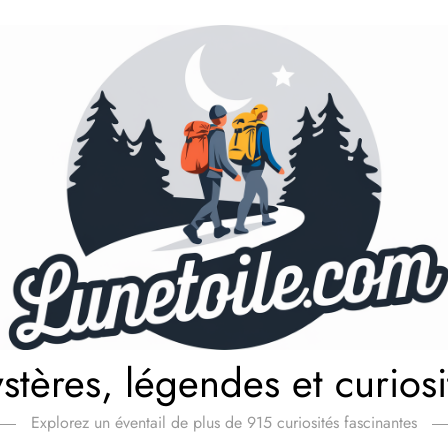
stères, légendes et curiosi
Explorez un éventail de plus de 915 curiosités fascinantes