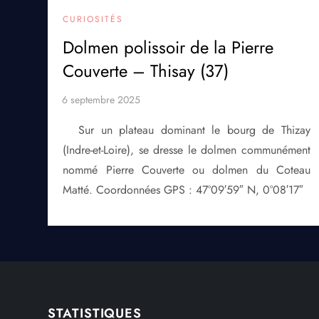
CURIOSITÉS
Dolmen polissoir de la Pierre
Couverte – Thisay (37)
Sur un plateau dominant le bourg de Thizay
(Indre-et-Loire), se dresse le dolmen communément
nommé Pierre Couverte ou dolmen du Coteau
Matté. Coordonnées GPS : 47°09′59″ N, 0°08′17″
STATISTIQUES