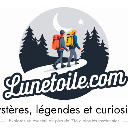
stères, légendes et curiosi
Explorez un éventail de plus de 915 curiosités fascinantes