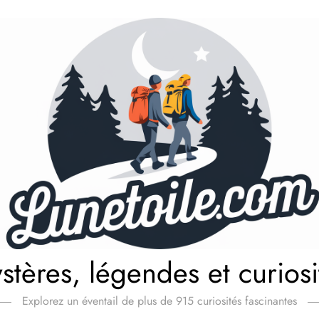
stères, légendes et curiosi
Explorez un éventail de plus de 915 curiosités fascinantes