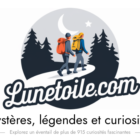
stères, légendes et curiosi
Explorez un éventail de plus de 915 curiosités fascinantes