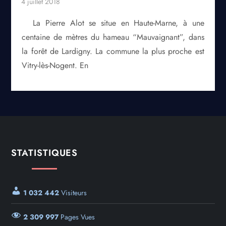
La Pierre Alot se situe en Haute-Marne, à une
centaine de mètres du hameau “Mauvaignant”, dans
la forêt de Lardigny. La commune la plus proche est
Vitry-lès-Nogent. En
STATISTIQUES
1 032 442
Visiteurs
2 309 997
Pages Vues