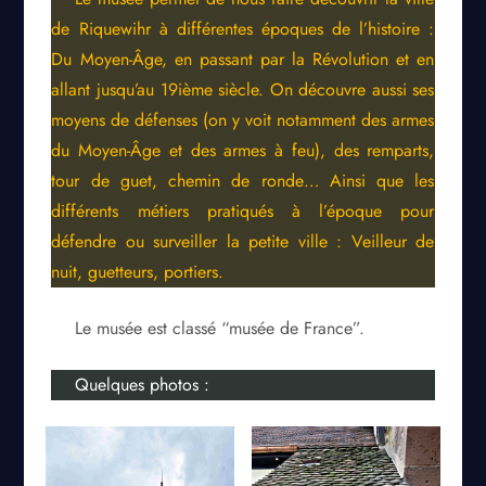
de Riquewihr à différentes époques de l’histoire :
Du Moyen-Âge, en passant par la Révolution et en
allant jusqu’au 19ième siècle. On découvre aussi ses
moyens de défenses (on y voit notamment des armes
du Moyen-Âge et des armes à feu), des remparts,
tour de guet, chemin de ronde… Ainsi que les
différents métiers pratiqués à l’époque pour
défendre ou surveiller la petite ville : Veilleur de
nuit, guetteurs, portiers.
Le musée est classé “musée de France”.
Quelques photos :