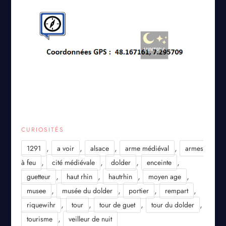
CURIOSITÉS
,
,
,
,
1291
a voir
alsace
arme médiéval
armes
,
,
,
,
à feu
cité médiévale
dolder
enceinte
,
,
,
,
guetteur
haut rhin
hautrhin
moyen age
,
,
,
,
musee
musée du dolder
portier
rempart
,
,
,
,
riquewihr
tour
tour de guet
tour du dolder
,
tourisme
veilleur de nuit