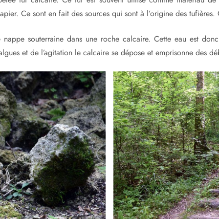
apier. Ce sont en fait des sources qui sont à l’origine des tufières.
e nappe souterraine dans une roche calcaire. Cette eau est don
gues et de l’agitation le calcaire se dépose et emprisonne des déb