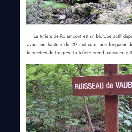
La tufière de Rolampont est un biotope actif depui
avec une hauteur de 20 mètres et une longueur de 
kilomètres de Langres. La tufière prend naissance grâ