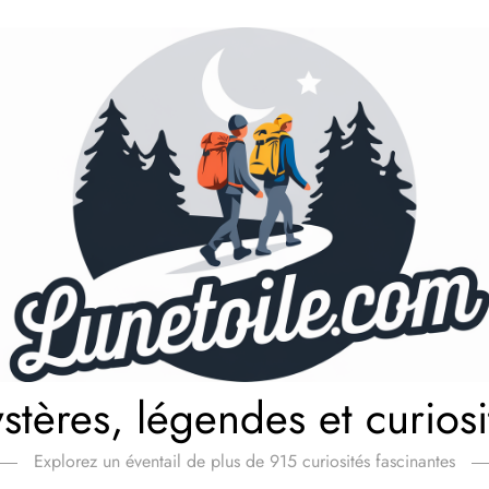
stères, légendes et curiosi
Explorez un éventail de plus de 915 curiosités fascinantes