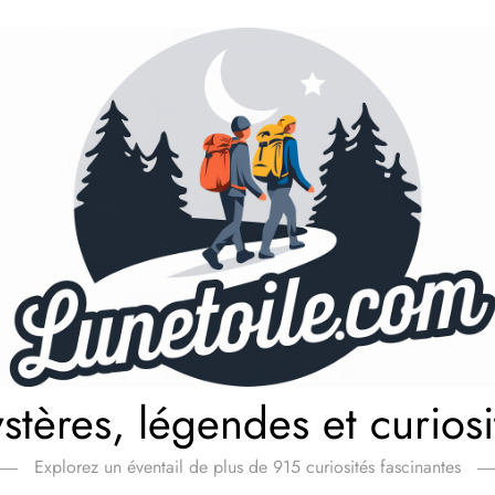
stères, légendes et curiosi
Explorez un éventail de plus de 915 curiosités fascinantes