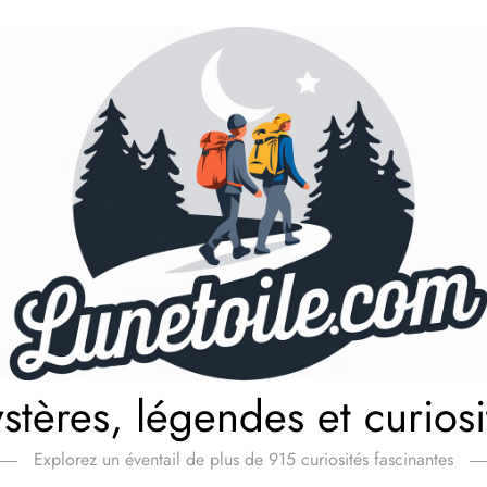
stères, légendes et curiosi
Explorez un éventail de plus de 915 curiosités fascinantes