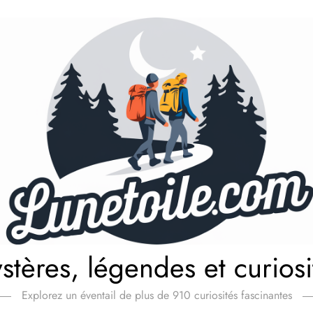
stères, légendes et curiosi
Explorez un éventail de plus de 910 curiosités fascinantes