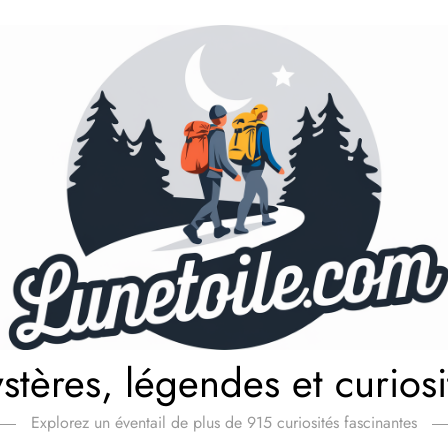
stères, légendes et curiosi
Explorez un éventail de plus de 915 curiosités fascinantes