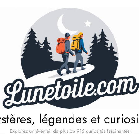
stères, légendes et curiosi
Explorez un éventail de plus de 915 curiosités fascinantes