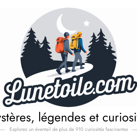
stères, légendes et curiosi
Explorez un éventail de plus de 910 curiosités fascinantes