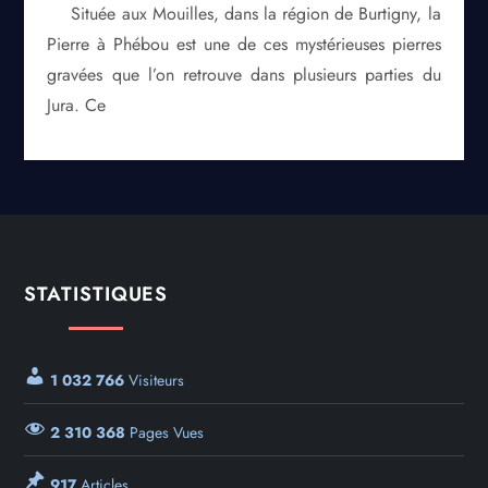
Située aux Mouilles, dans la région de Burtigny, la
Pierre à Phébou est une de ces mystérieuses pierres
gravées que l’on retrouve dans plusieurs parties du
Jura. Ce
STATISTIQUES
1 032 766
Visiteurs
2 310 368
Pages Vues
917
Articles