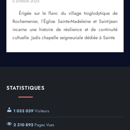
Érigée sur le flanc du village troglodytique de
Rochemenier, l’Église Sainte-Madeleine et Saint-Jean
incarne une histoire de résilience et de continuité
cultuelle. Jadis chapelle seigneuriale dédiée à Sainte
STATISTIQUES
1 033 039
Visiteurs
2 310 892
Pages Vues