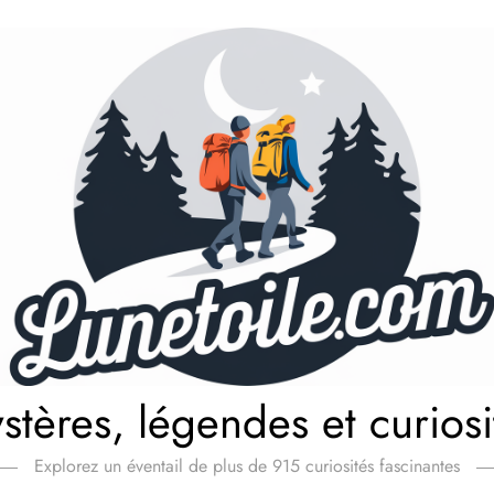
stères, légendes et curiosi
Explorez un éventail de plus de 915 curiosités fascinantes