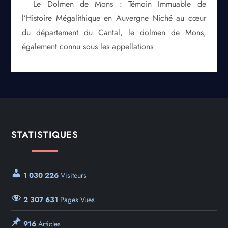
Le Dolmen de Mons : Témoin Immuable de
l’Histoire Mégalithique en Auvergne Niché au cœur
du département du Cantal, le dolmen de Mons,
également connu sous les appellations
STATISTIQUES
1 030 226
Visiteurs
2 307 631
Pages Vues
916
Articles