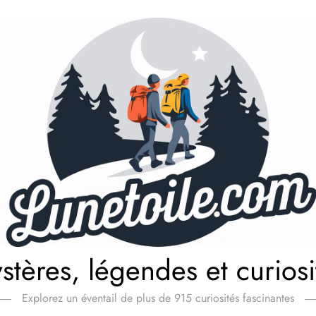
stères, légendes et curiosi
Explorez un éventail de plus de 915 curiosités fascinantes