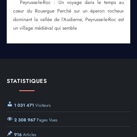
Peyrusse-le-Roc : Un voyage dans le temps au
cœur du Rouergue Perché sur un éperon rocheux
dominant la vallée de l’Audierne, Peyrusse-le-Roc est
un village médiéval qui semble
STATISTIQUES
1 031 471
Visiteurs
2 308 967
Pages Vues
916
Articles