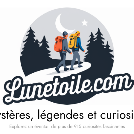
stères, légendes et curiosi
Explorez un éventail de plus de 915 curiosités fascinantes