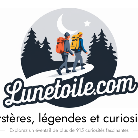
stères, légendes et curiosi
Explorez un éventail de plus de 915 curiosités fascinantes