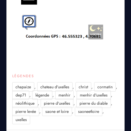
LÉGENDES
,
,
,
,
chapaize
chateau d'uxelles
christ
cormatin
,
,
,
,
dep71
légende
menhir
menhir d'uxelles
,
,
,
néolithique
pierre d'uxelles
pierre du diable
,
,
,
pierre levée
saone et loire
saoneetloire
uxelles