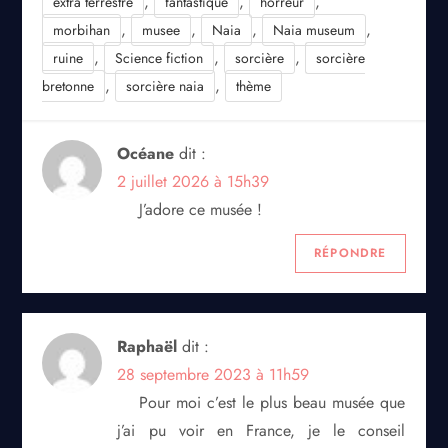
,
,
,
extra terrestre
fantastique
horreur
,
,
,
,
morbihan
musee
Naia
Naia museum
,
,
,
ruine
Science fiction
sorcière
sorcière
,
,
bretonne
sorcière naia
thème
Océane
dit :
2 juillet 2026 à 15h39
J’adore ce musée !
RÉPONDRE
Raphaël
dit :
28 septembre 2023 à 11h59
Pour moi c’est le plus beau musée que
j’ai pu voir en France, je le conseil