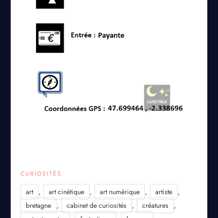
CURIOSITÉS
,
,
,
,
art
art cinétique
art numérique
artiste
,
,
,
bretagne
cabinet de curiosités
créatures