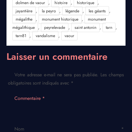
,
,
,
dolmen de vaour
histoire
historique
,
,
,
,
jayantière
la peyro
légende
les géants
,
,
mégalithe
monument historique
monument
,
,
,
,
mégalithique
peyrelevade
saint antonin
tarn
,
,
tarn81
vandalisme
vaour
Laisser un commentaire
Votre adresse e-mail ne sera pas publiée.
Les champs
obligatoires sont indiqués avec
*
Commentaire
*
Nom
*