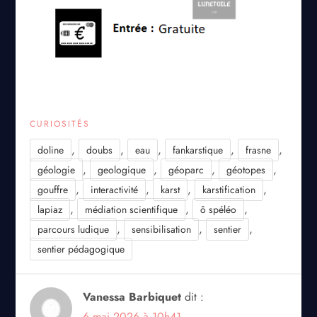
CURIOSITÉS
,
,
,
,
,
doline
doubs
eau
fankarstique
frasne
,
,
,
,
géologie
geologique
géoparc
géotopes
,
,
,
,
gouffre
interactivité
karst
karstification
,
,
,
lapiaz
médiation scientifique
ô spéléo
,
,
,
parcours ludique
sensibilisation
sentier
sentier pédagogique
Vanessa Barbiquet
dit :
6 mai 2026 à 10h41