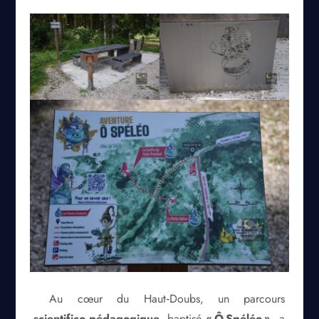
Au cœur du Haut‑Doubs, un parcours
scientifico‑pédagogique
, baptisé
« Ô Spéléo »
, a