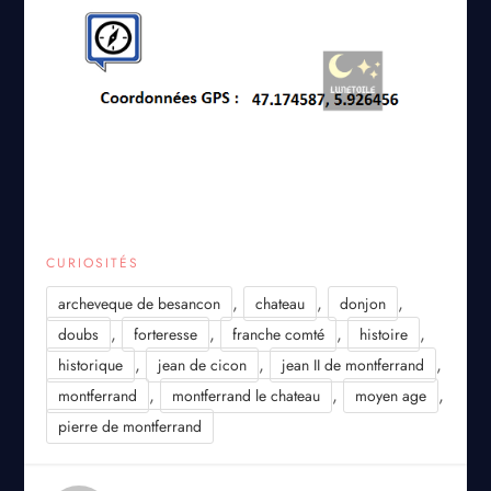
CURIOSITÉS
,
,
,
archeveque de besancon
chateau
donjon
,
,
,
,
doubs
forteresse
franche comté
histoire
,
,
,
historique
jean de cicon
jean II de montferrand
,
,
,
montferrand
montferrand le chateau
moyen age
pierre de montferrand