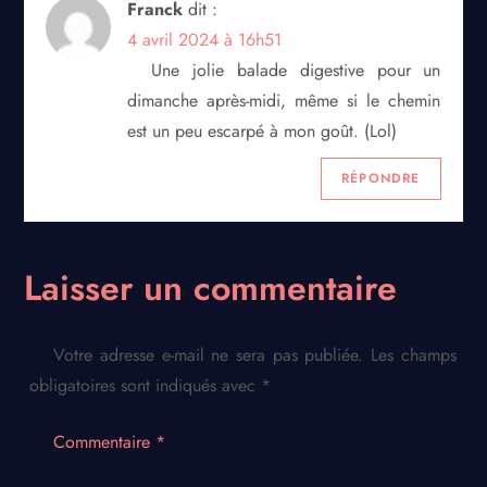
Franck
dit :
4 avril 2024 à 16h51
Une jolie balade digestive pour un
dimanche après-midi, même si le chemin
est un peu escarpé à mon goût. (Lol)
RÉPONDRE
Laisser un commentaire
Votre adresse e-mail ne sera pas publiée.
Les champs
obligatoires sont indiqués avec
*
Commentaire
*