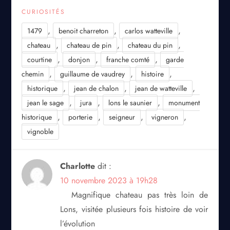
CURIOSITÉS
,
,
,
1479
benoit charreton
carlos watteville
,
,
,
chateau
chateau de pin
chateau du pin
,
,
,
courtine
donjon
franche comté
garde
,
,
,
chemin
guillaume de vaudrey
histoire
,
,
,
historique
jean de chalon
jean de watteville
,
,
,
jean le sage
jura
lons le saunier
monument
,
,
,
,
historique
porterie
seigneur
vigneron
vignoble
Charlotte
dit :
10 novembre 2023 à 19h28
Magnifique chateau pas très loin de
Lons, visitée plusieurs fois histoire de voir
l’évolution