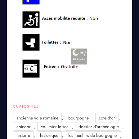
CURIOSITÉS
,
,
,
ancienne voie romaine
bourgogne
cote d'or
,
,
,
cotedor
coulmier le sec
dossier d'archéologie
,
,
,
histoire
historique
les menhirs de bourgogne