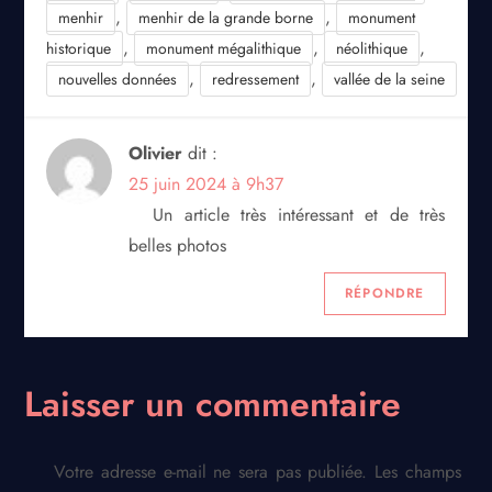
,
,
menhir
menhir de la grande borne
monument
,
,
,
historique
monument mégalithique
néolithique
,
,
nouvelles données
redressement
vallée de la seine
Olivier
dit :
25 juin 2024 à 9h37
Un article très intéressant et de très
belles photos
RÉPONDRE
Laisser un commentaire
Votre adresse e-mail ne sera pas publiée.
Les champs